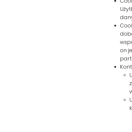
Cook
Użyt
dany
Cook
dobo
wspó
on j
part
Kont
w