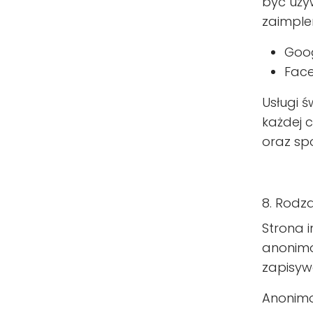
być używ
zaimple
Goog
Fac
Usługi 
każdej c
oraz sp
8. Rodz
Strona 
anonimo
zapisyw
Anonim