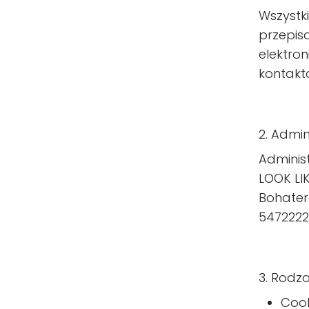
Wszystk
przepis
elektron
kontakt
2. Admi
Adminis
LOOK LI
Bohater
5472222
3. Rodza
Cook