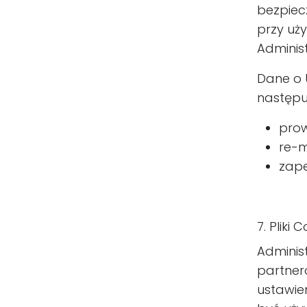
bezpiec
przy uż
Administ
Dane o 
następu
prow
re-m
zape
7. Pliki
Adminis
partner
ustawie