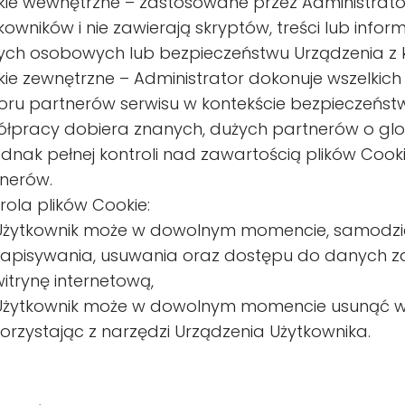
ie wewnętrzne – zastosowane przez Administrator
kowników i nie zawierają skryptów, treści lub in
ch osobowych lub bezpieczeństwu Urządzenia z k
ie zewnętrzne – Administrator dokonuje wszelkich m
ru partnerów serwisu w kontekście bezpieczeńst
łpracy dobiera znanych, dużych partnerów o glo
ednak pełnej kontroli nad zawartością plików Co
nerów.
rola plików Cookie:
Użytkownik może w dowolnym momencie, samodziel
zapisywania, usuwania oraz dostępu do danych za
itrynę internetową,
Użytkownik może w dowolnym momencie usunąć wszel
korzystając z narzędzi Urządzenia Użytkownika.