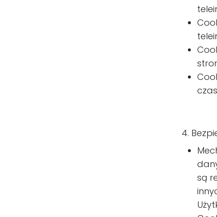
tele
Cook
tele
Cook
stro
Cook
czas
4. Bezp
Mech
dany
są r
inny
Użyt