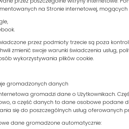
ane przez poszczególne witryny internetowe. Poniże
mentowanych na Stronie internetowej, mogących um
le,
ebook.
świadczone przez podmioty trzecie są poza kontro
hwili zmienić swoje warunki świadczenia usług, pol
osób wykorzystywania plików cookie.
aje gromadzonych danych
internetowa gromadzi dane o Użytkownikach. Czę
wo, a część danych to dane osobowe podane dob
ania się do poszczególnych usług oferowanych pr
owe dane gromadzone automatycznie: