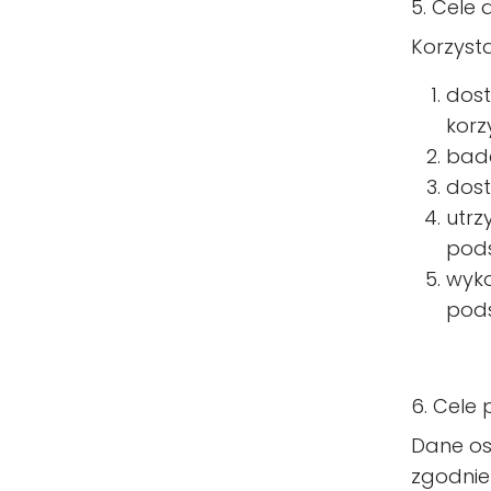
5. Cele 
Korzyst
dost
korz
bada
dost
utrz
pods
wyko
pods
6. Cele
Dane os
zgodnie