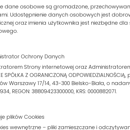
ie dane osobowe są gromadzone, przechowywane 
ami. Udostępnienie danych osobowych jest dobro
icznej oraz imienia użytkownika jest niezbędne dla
owego.
nistrator Ochrony Danych
tratorem Strony internetowej oraz Administratorem
KE SPÓŁKA Z OGRANICZONĄ ODPOWIEDZIALNOŚCIĄ, 
ów Warszawy 17/14, 43-300 Bielsko-Biała, o nadan
934, REGON: 38809423300000, KRS: 0000882071.
je plików Cookies
ies wewnętrzne – pliki zamieszczane i odczytywa