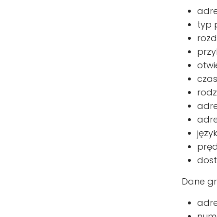
adre
typ 
rozd
przy
otwi
czas
rodz
adre
adre
języ
pręd
dost
Dane gr
adre
nume