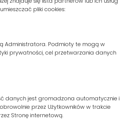
j znajduje się lista partnerów lub ich usług
ieszczać pliki cookies:
lą Administratora. Podmioty te mogą w
ityki prywatności, cel przetwarzania danych
ść danych jest gromadzona automatycznie i
rowolnie przez Użytkowników w trakcie
zez Stronę internetową.