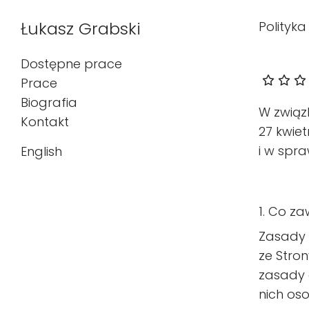
Łukasz Grabski
Polityk
Dostępne prace
Prace
Biografia
W związ
Kontakt
27 kwie
Wybierz swój język
i w spr
English
1. Co za
Zasady 
ze Stro
zasady 
nich os